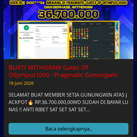
BUKTI WITHDRAW Gates Of
Oliympus1000 - Pragmatic Gunungwin
18 Juni 2026
SELAMAT BUAT MEMBER SETIA GUNUNGWIN ATAS J
ACKPOT🔥 RP.36.700.000,00WD SUDAH DI BAYAR LU
NAS !! ANTI RIBET SAT SET SAT SET…
Baca selengkapnya..