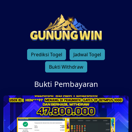
Prediksi Togel
Jadwal Togel
Bukti Withdraw
Bukti Pembayaran